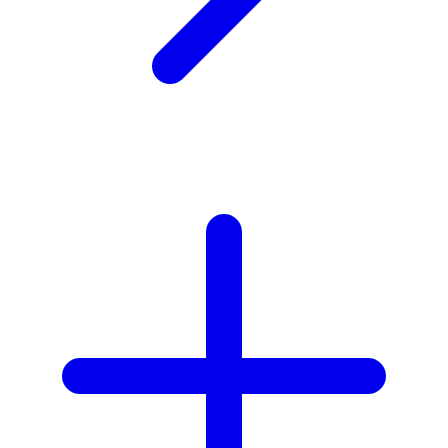
Xootz
Y
Yamatoya
Z
Zaxy
Zoggs
0-9
4Moms
59S