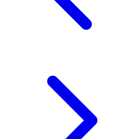
Twistshake
TY Toys
U
V
Veja
Vitaflow
Vtech
W
Waterland
Wellness
X