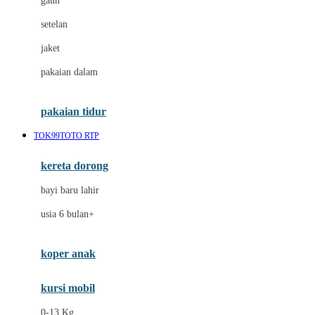
gaun
Dae Organics
setelan
Docare
jaket
Doona
pakaian dalam
Down To Earth
Drew
pakaian tidur
Dr. Brown's
TOK99TOTO RTP
E
kereta dorong
ELC
bayi baru lahir
Ergobaby
usia 6 bulan+
Expert Care
koper anak
Ezyroller
kursi mobil
F
0-13 Kg