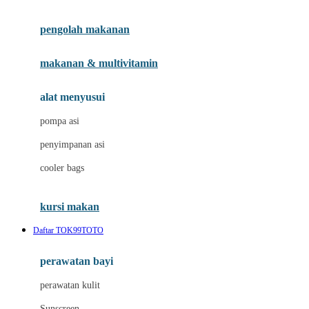
Joie
pengolah makanan
Joolz
Jujube
makanan & multivitamin
K
alat menyusui
Kiddycuts
pompa asi
Kumon
penyimpanan asi
L
cooler bags
Leapfrog
kursi makan
Leclerc
Daftar TOK99TOTO
Lee Vierra
Lillebaby
perawatan bayi
Little Bird Told Me
perawatan kulit
Little Miss Janis
Sunscreen