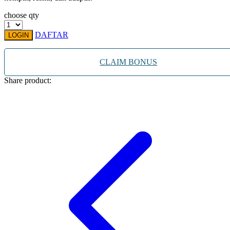
Squishmallows
choose qty
Starbooks
DAFTAR
LOGIN
Stick-O
CLAIM BONUS
Stokke
Share product:
Sudocrem
Sumimo
Sunnylife
Sun-Staches
Swimava
T
Tommee Tippee
Trunki
Tutti Bambini